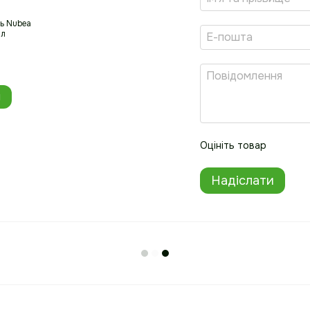
ь Nubea
Маска для пошко
мл
волосся Nubea Sus
200 мл
1 580.00 грн
20 48
и
Оцініть товар
Надіслати