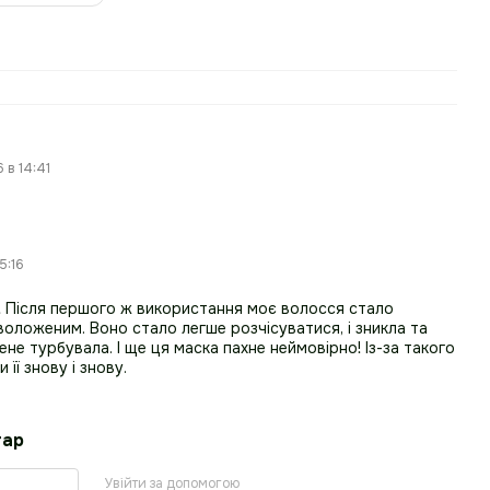
 в 14:41
5:16
! Після першого ж використання моє волосся стало
Разом к
воложеним. Воно стало легше розчісуватися, і зникла та
мене турбувала. І ще ця маска пахне неймовірно! Із-за такого
її знову і знову.
тар
Увійти за допомогою