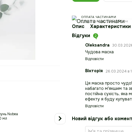
ОПЛАТА ЧАСТИНАМИ
3 платежі по 526.67 грн
Опис
Характеристики
Відгуки
2
Oleksandra
30.03.2026
Чудова маска
Відповісти
Вікторія
26.03.2024 в 1
Ця маска просто чудо
Разом купують
набагато м'якшим та з
постійна сухість, яка 
ефекту я буду купувати 
Відповісти
Новий відгук або комен