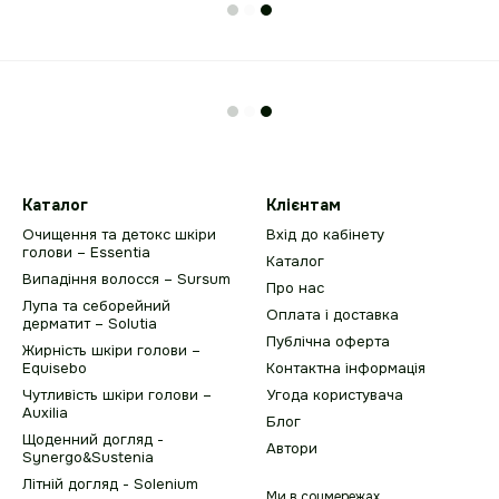
Каталог
Клієнтам
Очищення та детокс шкіри
Вхід до кабінету
голови – Essentia
Каталог
Випадіння волосся – Sursum
Про нас
Лупа та себорейний
Оплата і доставка
дерматит – Solutia
Публічна оферта
Жирність шкіри голови –
Equisebo
Контактна інформація
Чутливість шкіри голови –
Угода користувача
Auxilia
Блог
Щоденний догляд -
Автори
Synergo&Sustenia
Літній догляд - Solenium
Ми в соцмережах