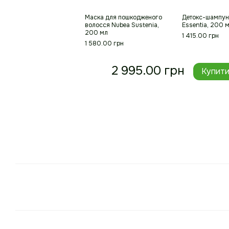
Маска для пошкодженого
Детокс-шампун
волосся Nubea Sustenia,
Essentia, 200 
200 мл
1 415.00 грн
1 580.00 грн
2 995.00 грн
Купит