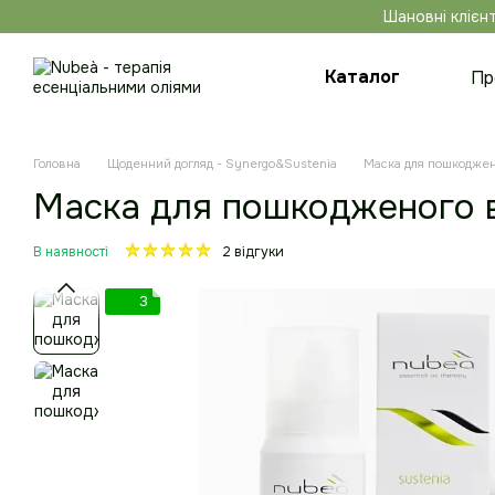
Перейти до основного контенту
Шановні клієнт
Каталог
Пр
Ко
Головна
Щоденний догляд - Synergo&Sustenia
Маска для пошкоджен
Маска для пошкодженого в
В наявності
2 відгуки
3