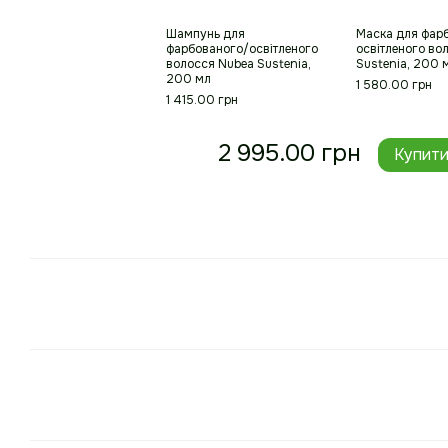
Шампунь для
Маска для фар
фарбованого/освітленого
освітленого во
волосся Nubea Sustenia,
Sustenia, 200 
200 мл
1 580.00 грн
1 415.00 грн
2 995.00 грн
Купит