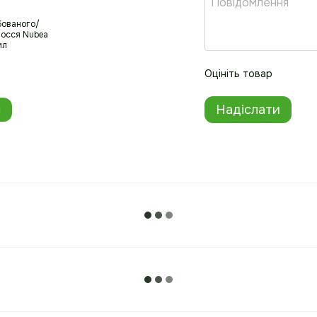
бованого/
Шампунь для
лосся Nubea
фарбованого/осві
мл
волосся Nubea Sus
200 мл
1 415.00 грн
Оцініть товар
3 09
и
Надіслати