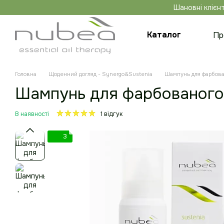
Перейти до основного контенту
Шановні клієнт
Каталог
Пр
Ко
Головна
Щоденний догляд - Synergo&Sustenia
Шампунь для фарбова
Шампунь для фарбованого/
В наявності
1 відгук
3