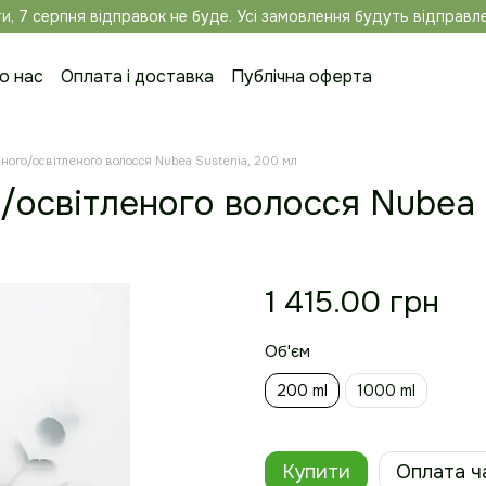
и, 7 серпня відправок не буде. Усі замовлення будуть відправле
о нас
Оплата і доставка
Публічна оферта
нтактна інформація
Блог
Автори
ного/освітленого волосся Nubea Sustenia, 200 мл
освітленого волосся Nubea 
1 415.00 грн
Об'єм
200 ml
1000 ml
Купити
Оплата ч