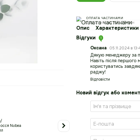
ОПЛАТА ЧАСТИНАМИ
3 платежі по 471.67 грн
Опис
Характеристики
Відгуки
1
Оксана
05.11.2024 в 13
Дякую менеджеру за пі
Навіть після першого 
користуватись завдяки
раджу!
Відповісти
Новий відгук або комен
Разом купують