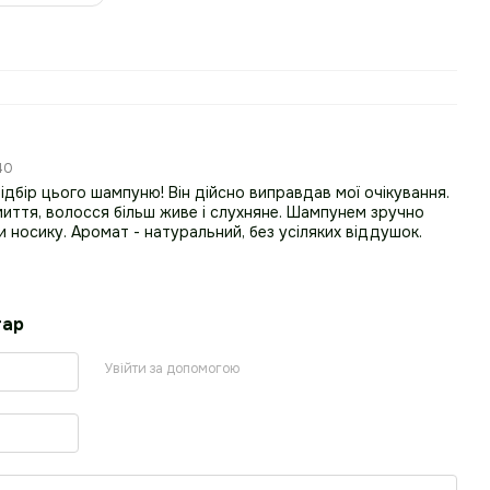
:40
дбір цього шампуню! Він дійсно виправдав мої очікування.
миття, волосся більш живе і слухняне. Шампунем зручно
 носику. Аромат - натуральний, без усіляких віддушок.
тар
Разом к
Увійти за допомогою