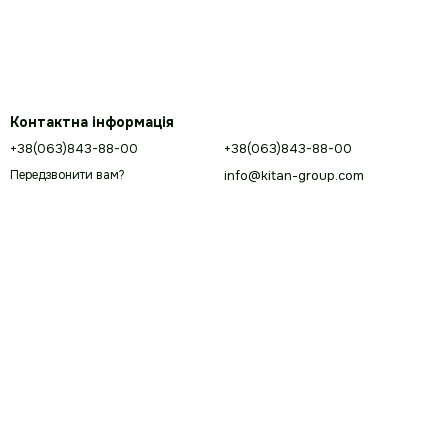
Контактна інформація
+38(063)843-88-00
+38(063)843-88-00
info@kitan-group.com
Передзвонити вам?