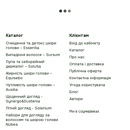
Каталог
Клієнтам
Очищення та детокс шкіри
Вхід до кабінету
голови – Essentia
Каталог
Випадіння волосся – Sursum
Про нас
Лупа та себорейний
Оплата і доставка
дерматит – Solutia
Публічна оферта
Жирність шкіри голови –
Equisebo
Контактна інформація
Чутливість шкіри голови –
Угода користувача
Auxilia
Блог
Щоденний догляд -
Автори
Synergo&Sustenia
Літній догляд - Solenium
Ми в соцмережах
Набори для догляду за
волоссям та шкірою голови
Nubea