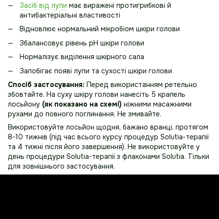
Засіб від лупи
має виражені протигрибкові й
антибактеріальні властивості
Відновлює нормальний мікробіом шкіри голови
Збалансовує рівень pH шкіри голови
Нормалізує виділення шкірного сала
Запобігає появі лупи та сухості шкіри голови
Спосіб застосування:
Перед використанням ретельно
збовтайте. На суху шкіру голови нанесіть 5 крапель
лосьйону
(як показано на схемі)
ніжними масажними
рухами до повного поглинання. Не змивайте.
Використовуйте лосьйон щодня, бажано вранці, протягом
8-10 тижнів (під час всього курсу процедур Solutia-терапії
та 4 тижні після його завершення). Не використовуйте у
день процедури Solutia-терапії з флаконами Solutia. Тільки
для зовнішнього застосування.