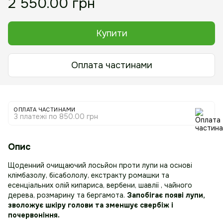
2 550.00 грн
Купити
Оплата частинами
ОПЛАТА ЧАСТИНАМИ
3 платежі по 850.00 грн
Опис
Щоденний очищаючий лосьйон проти лупи на основі
клімбазолу, бісабололу, екстракту ромашки та
есенціальних олій кипариса, вербени, шавлії , чайного
дерева, розмарину та бергамота.
Запобігає появі лупи,
зволожує шкіру голови та зменшує свербіж і
почервоніння.