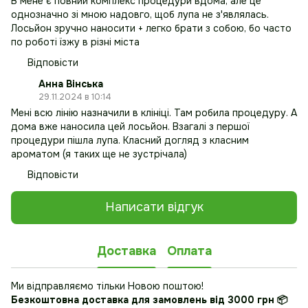
В мене є повний комплекс процедури вдома, але це
однозначно зі мною надовго, щоб лупа не з'являлась.
Лосьйон зручно наносити + легко брати з собою, бо часто
по роботі їзжу в різні міста
Відповісти
Анна Вінська
29.11.2024 в 10:14
Мені всю лінію назначили в клініці. Там робила процедуру. А
дома вже наносила цей лосьйон. Взагалі з першої
процедури пішла лупа. Класний догляд з класним
ароматом (я таких ще не зустрічала)
Відповісти
Написати відгук
Доставка
Оплата
Ми відправляємо тільки Новою поштою!
Безкоштовна доставка
для замовлень від 3000 грн 📦