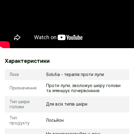
Характеристики
Лінія
Solutia - терапія проти лупи
Проти лупи, зволожує шкіру голови
Призначення
та зменшує почервоніння.
Тип шкіри
Для всіх типів шкіри
голови
Тип
Лосьйон
продукту
Не використовуйте у день