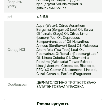
Зверніть
процедури Solutia-терапії з
увагу
флаконами Solutia.
pH
4,8-5,8
Aqua (Water), Citrus Aurantium
Bergamia (Bergamot) Leaf Oil, Salvia
Officinalis (Sage) Oil, Citrus Limon
(Lemon) Peel Oil, Cupressus
Sempervirens Leaf Oil, Helianthus
Annuus (Sunflower) Seed Oil, Melaleuca
Склад INCI
Alternifolia (Tea Tree) Leaf Oil,
Rosmarinus Officinalis (Rosemary) Leaf
Oil, Litsea Cubeba Oil, Chamomilla
Recutita (Matricaria) Flower Extract,
Linalyl Acetate, Climbazole, Bisabolol,
PEG-40 Castor Oil, Limonene, Linalool,
Citral, Geraniol, Parfum (Fragrance).
ДЕРМАТОЛОГІЧНО ПРОТЕСТОВАНО,
Особливості
ЗАПАТЕНТОВАНА УПАКОВКА
Разом купують