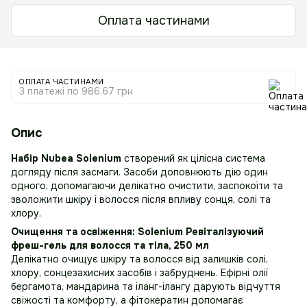
Оплата частинами
ОПЛАТА ЧАСТИНАМИ
3 платежі по 986.67 грн
Опис
Набір Nubea Solenium
створений як цілісна система
догляду після засмаги. Засоби доповнюють дію один
одного, допомагаючи делікатно очистити, заспокоїти та
зволожити шкіру і волосся після впливу сонця, солі та
хлору.
Очищення та освіження: Solenium Ревіталізуючий
фреш-гель для волосся та тіла, 250 мл
Делікатно очищує шкіру та волосся від залишків солі,
хлору, сонцезахисних засобів і забруднень. Ефірні олії
бергамота, мандарина та іланг-ілангу дарують відчуття
свіж
ості та комфорту, а фітокератин допомагає