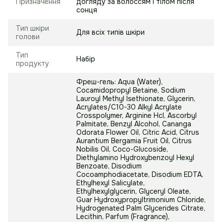
Призначення
догляду за волоссям і тілом після
сонця
Тип шкіри
Для всіх типів шкіри
голови
Тип
Набір
продукту
Фреш-гель: Aqua (Water),
Cocamidopropyl Betaine, Sodium
Lauroyl Methyl Isethionate, Glycerin,
Acrylates/C10-30 Alkyl Acrylate
Crosspolymer, Arginine Hcl, Ascorbyl
Palmitate, Benzyl Alcohol, Cananga
Odorata Flower Oil, Citric Acid, Citrus
Aurantium Bergamia Fruit Oil, Citrus
Nobilis Oil, Coco-Glucoside,
Diethylamino Hydroxybenzoyl Hexyl
Benzoate, Disodium
Cocoamphodiacetate, Disodium EDTA,
Ethylhexyl Salicylate,
Ethylhexylglycerin, Glyceryl Oleate,
Guar Hydroxypropyltrimonium Chloride,
Hydrogenated Palm Glycerides Citrate,
Lecithin, Parfum (Fragrance),