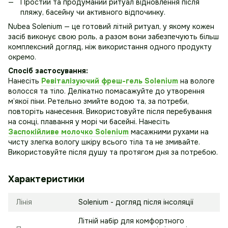
Простий та продуманий ритуал відновлення після
пляжу, басейну чи активного відпочинку.
Nubea Solenium — це готовий літній ритуал, у якому кожен
засіб виконує свою роль, а разом вони забезпечують більш
комплексний догляд, ніж використання одного продукту
окремо.
Спосіб застосування:
Нанесіть
Ревіталізуючий фреш-гель Solenium
на вологе
волосся та тіло. Делікатно помасажуйте до утворення
м’якої піни. Ретельно змийте водою та, за потреби,
повторіть нанесення. Використовуйте після перебування
на сонці, плавання у морі чи басейні. Нанесіть
Заспокійливе молочко Solenium
масажними рухами на
чисту злегка вологу шкіру всього тіла та не змивайте.
Використовуйте після душу та протягом дня за потребою.
Характеристики
Лінія
Solenium - догляд після інсоляції
Літній набір для комфортного