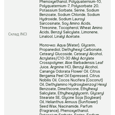
Phenoxyethanol, Polyquaternium-10,
Polyquaternium-7, Polysorbate 20,
Potassium Sorbate, Serine, Sodium
Benzoate, Sodium Chloride, Sodium
Hydroxide, Sodium Lauroyl
Sarcosinate, Soy Amino Acids,
Threonine, Tocopherol, Wheat Amino
Acids, Benzyl Salicylate, Limonene,
Склад INCI
Linalool, Linalyl Acetate.
Молочко: Aqua (Water), Glycerin,
Propanediol, Diethylhexyl Carbonate,
Cetearyl Glucoside, Cetearyl Alcohol,
Acrylates/C10-30 Alkyl Acrylate
Crosspolymer, Aloe Barbadensis Leaf
Juice, Arginine HCl, Benzyl Alcohol,
Cananga Odorata Flower Oil, Citrus
Bergamia Peel Oil Expressed, Citrus
Nobilis Oil, Cocos Nucifera (Coconut)
Oil, Diethylamino Hydroxybenzoyl Hexyl
Benzoate, Dimethicone, Ethylhexyl
Salicylate, Ethylhexylglycerin, Glyceryl
Stearate SE, Glycine Soja (Soybean)
Oil, Helianthus Annuus (Sunflower)
Seed Wax, Niacinamide, Parfum
(Fragrance), Phenoxyethanol,
Potassium Sorbate, Serine, Sodium