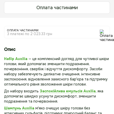
Оплата частинами
ОПЛАТА ЧАСТИНАМИ
3 платежі по 2 023.33 грн
Опис
Набір Auxilia
— це комплексний догляд для чутливої шкіри
голови, який допомагає зменшити подразнення,
почервоніння, свербіж і відчуття дискомфорту. Засоби
набору забезпечують делікатне очищення, інтенсивне
заспокоєння, відновлення захисного бар'єра та підтримку
оптимального рівня зволоження шкіри голови.
До набору входить
Заспокійлива емульсія Auxilia
, яка
допомагає швидко усунути дискомфорт, зменшити
подразнення та почервоніння.
Шампунь Auxilia
м'яко очищує шкіру голови без
агресивних сульфатів, підтримує природний баланс та