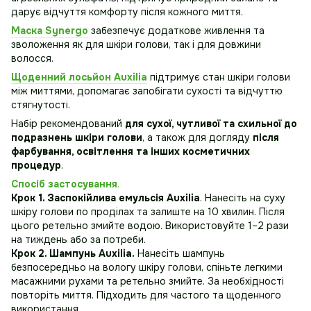
дарує відчуття комфорту після кожного миття.
Маска Synergo
забезпечує додаткове живлення та
зволоження як для шкіри голови, так і для довжини
волосся.
Щоденний лосьйон Auxilia
підтримує стан шкіри голови
між миттями, допомагає запобігати сухості та відчуттю
стягнутості.
Набір рекомендований
для сухої, чутливої та схильної до
подразнень шкіри голови
, а також для догляду
після
фарбування, освітлення та інших косметичних
процедур
.
Спосіб застосування
.
Крок 1. Заспокійлива емульсія Auxilia
. Нанесіть на суху
шкіру голови по проділах та залиште на 10 хвилин. Після
цього ретельно змийте водою. Використовуйте 1–2 рази
на тиждень або за потреби.
Крок 2. Шампунь Auxilia.
Нанесіть шампунь
безпосередньо на вологу шкіру голови, спіньте легкими
масажними рухами та ретельно змийте. За необхідності
повторіть миття. Підходить для частого та щоденного
використання.